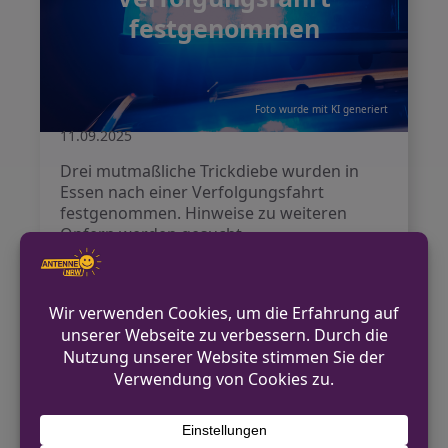
festgenommen
Foto wurde mit KI generiert
11.09.2025
Drei mutmaßliche Trickdiebe wurden in
Essen nach einer Verfolgungsfahrt
festgenommen. Hinweise zu weiteren
Opfern werden gesucht.
Weiterlesen
Verkehrsunfall auf der