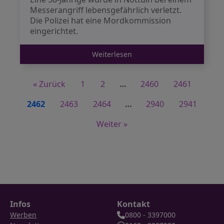
Messerangriff lebensgefährlich verletzt.
Die Polizei hat eine Mordkommission
eingerichtet.
Weiterlesen
« Zurück
1
2
…
2460
2461
2462
2463
2464
…
2940
2941
Weiter »
Infos
Kontakt
Werben
0800 - 3397000