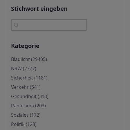
Stichwort eingeben
Stichwort eingeben
Stichwort eingeben
Kategorie
Kategorie
Blaulicht
(29405)
NRW
(2377)
Sicherheit
(1181)
Verkehr
(641)
Gesundheit
(313)
Panorama
(203)
Soziales
(172)
Politik
(123)