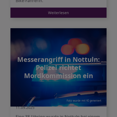
Bike-Fahrerin.
Weiterlesen
Messerangriff in Nottuln:
Polizei richtet
Mordkommission ein
Foto wurde mit KI generiert
11.09.2025
Eine 38-Jährige wurde in Nottuln bei einem