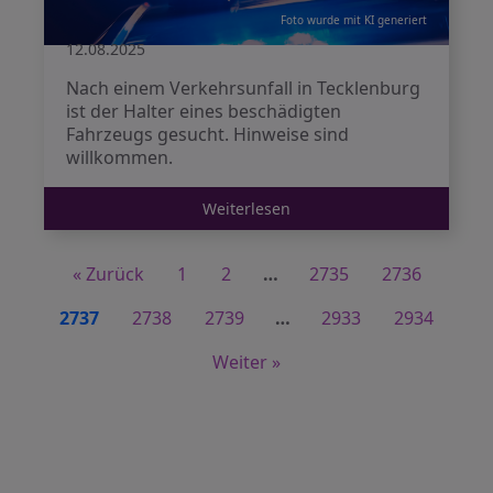
Foto wurde mit KI generiert
12.08.2025
Nach einem Verkehrsunfall in Tecklenburg
ist der Halter eines beschädigten
Fahrzeugs gesucht. Hinweise sind
willkommen.
Weiterlesen
« Zurück
1
2
…
2735
2736
2737
2738
2739
…
2933
2934
Weiter »