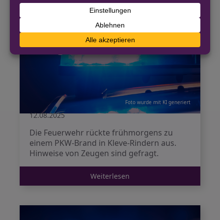
Kleve: Polizei sucht
Zeugen nach PKW-Brand
Foto wurde mit KI generiert
12.08.2025
Die Feuerwehr rückte frühmorgens zu
einem PKW-Brand in Kleve-Rindern aus.
Hinweise von Zeugen sind gefragt.
Weiterlesen