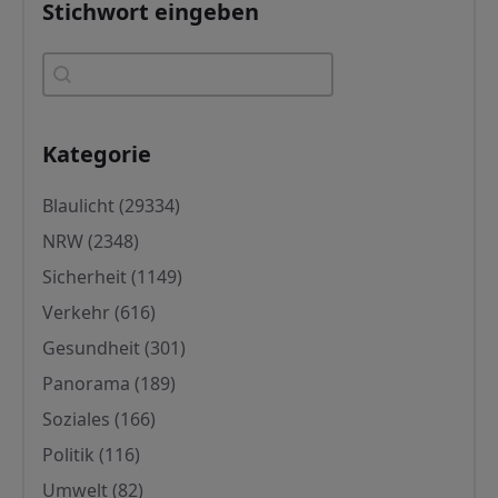
Stichwort eingeben
Stichwort eingeben
Stichwort eingeben
Kategorie
Kategorie
Blaulicht
(29334)
NRW
(2348)
Sicherheit
(1149)
Verkehr
(616)
Gesundheit
(301)
Panorama
(189)
Soziales
(166)
Politik
(116)
Umwelt
(82)