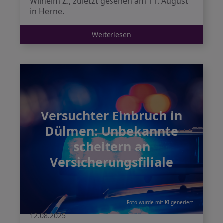
Wilhelm Z., zuletzt gesehen am 11. August
in Herne.
Weiterlesen
Versuchter Einbruch in
Dülmen: Unbekannte
scheitern an
Versicherungsfiliale
Foto wurde mit KI generiert
12.08.2025