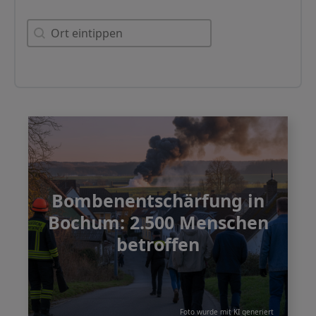
Orte
Orte
Bombenentschärfung in
Bochum: 2.500 Menschen
betroffen
Foto wurde mit KI generiert