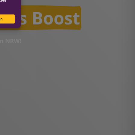
ess Boost
in NRW!