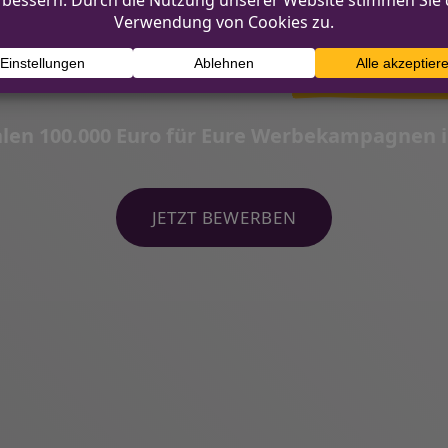
ENNE NRW
Busin
hlen 100.000 Euro für Eure Werbekampagnen 
JETZT BEWERBEN