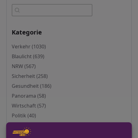
Stichwort eingeben
Stichwort eingeben
Kategorie
Kategorie
Verkehr
(1030)
Blaulicht
(639)
NRW
(567)
Sicherheit
(258)
Gesundheit
(186)
Panorama
(58)
Wirtschaft
(57)
Politik
(40)
Leben
(31)
Soziales
(25)