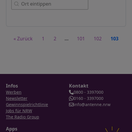
Orte
Orte
« Zurück
1
2
…
101
102
103
Infos
Kontakt
Werben
0800 - 3397000
Newsletter
0160 - 3397000
Gewinnspielrichtlinie
info@antenne.nrw
Jobs für NRW
The Radio Group
Apps