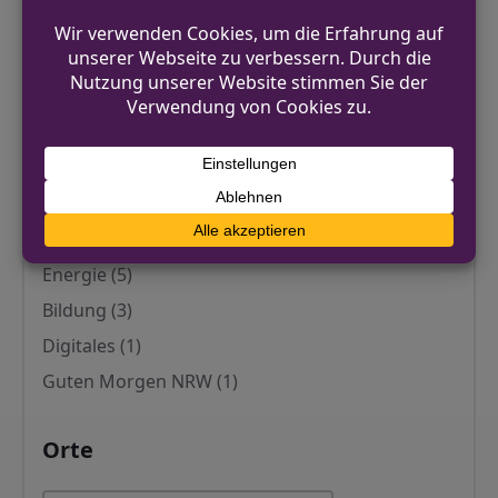
Umwelt
(24)
Arbeit
(13)
Sport
(11)
Technik
(11)
Kultur
(9)
Familie
(7)
Wetter
(6)
Energie
(5)
Bildung
(3)
Digitales
(1)
Guten Morgen NRW
(1)
Orte