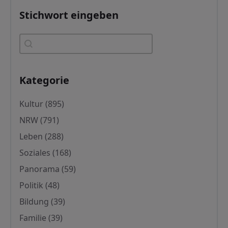
Stichwort eingeben
Stichwort eingeben
Stichwort eingeben
Kategorie
Kategorie
Kultur
(895)
NRW
(791)
Leben
(288)
Soziales
(168)
Panorama
(59)
Politik
(48)
Bildung
(39)
Familie
(39)