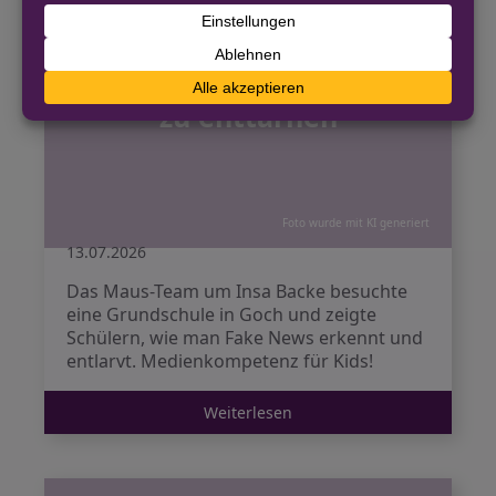
Maus-Team in Goch: So
lernen Schüler, Fake News
zu enttarnen
Foto wurde mit KI generiert
13.07.2026
Das Maus-Team um Insa Backe besuchte
eine Grundschule in Goch und zeigte
Schülern, wie man Fake News erkennt und
entlarvt. Medienkompetenz für Kids!
Weiterlesen