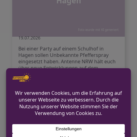
Hagen
Foto wurde mit KI generiert
19.07.2026
Bei einer Party auf einem Schulhof in
Hagen sollen Unbekannte Pfefferspray
eingesetzt haben. Antenne NRW hält euch
über neue Entwicklungen auf dem
Laufenden.
Weiterlesen