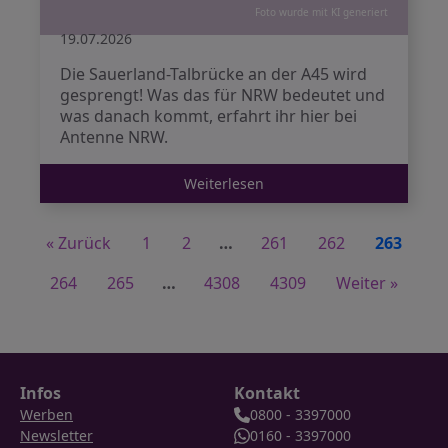
Foto wurde mit KI generiert
19.07.2026
Die Sauerland-Talbrücke an der A45 wird
gesprengt! Was das für NRW bedeutet und
was danach kommt, erfahrt ihr hier bei
Antenne NRW.
Weiterlesen
« Zurück
1
2
…
261
262
263
264
265
…
4308
4309
Weiter »
Infos
Kontakt
Werben
0800 - 3397000
Newsletter
0160 - 3397000