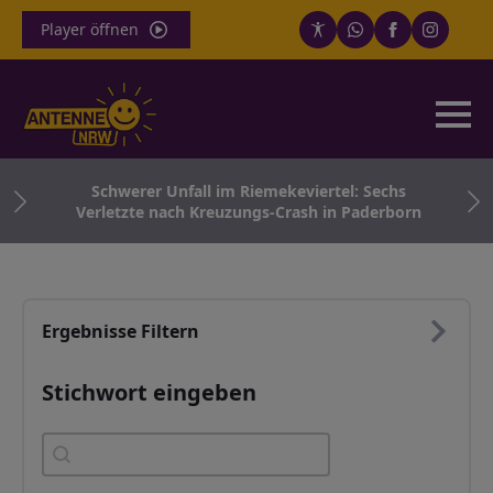
Player öffnen
d
Schwerer Unfall im Riemekeviertel: Sechs
Verletzte nach Kreuzungs-Crash in Paderborn
Ergebnisse Filtern
Stichwort eingeben
Stichwort eingeben
Stichwort eingeben