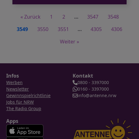
« Zurück
1
2
…
3547
3548
3549
3550
3551
…
4305
4306
Weiter »
Infos
Kontakt
Werben
0800 - 3397000
Newsletter
0160 - 3397000
Gewinnspielrichtlinie
info@antenne.nrw
Jobs für NRW
The Radio Group
Apps