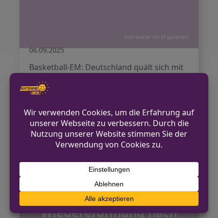
Foto wurde mit KI generiert
06.09.2025
Basketball-EM: Deutschland quält sich mit
85:58 gegen Portugal ins Viertelfinale –
schwache erste Halbzeit
Weiterlesen
Schloss Burg:
Wiedereröffnung nach