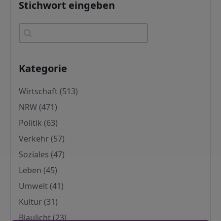
Stichwort eingeben
Stichwort eingeben
Stichwort eingeben
Kategorie
Kategorie
Wirtschaft
(513)
NRW
(471)
Politik
(63)
Verkehr
(57)
Soziales
(47)
Leben
(45)
Umwelt
(41)
Kultur
(31)
Blaulicht
(23)