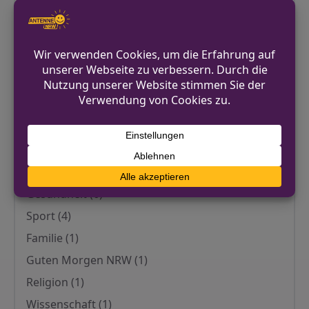
Panorama
(17)
Technik
(17)
Energie
(15)
Sicherheit
(14)
Arbeit
(12)
Bildung
(10)
Wetter
(9)
Digitales
(8)
Gesundheit
(6)
Sport
(4)
Familie
(1)
Guten Morgen NRW
(1)
Religion
(1)
Wissenschaft
(1)