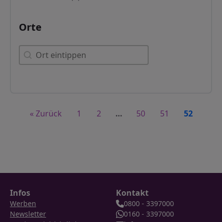
Orte
Orte
Orte
« Zurück
1
2
…
50
51
52
Infos
Kontakt
Werben
0800 - 3397000
Newsletter
0160 - 3397000