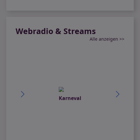
Webradio & Streams
Alle anzeigen >>
Fl
en
Karneval