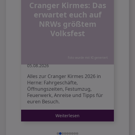
t
Cranger Kirmes: Das
erwartet euch auf
n
NRWs größtem
Volksfest
ert
Foto wurde mit KI generiert
05.08.2026
0
Alles zur Cranger Kirmes 2026 in
Z
Herne: Fahrgeschäfte,
D
Öffnungszeiten, Festumzug,
g
Feuerwerk, Anreise und Tipps für
I
euren Besuch.
k
Weiterlesen