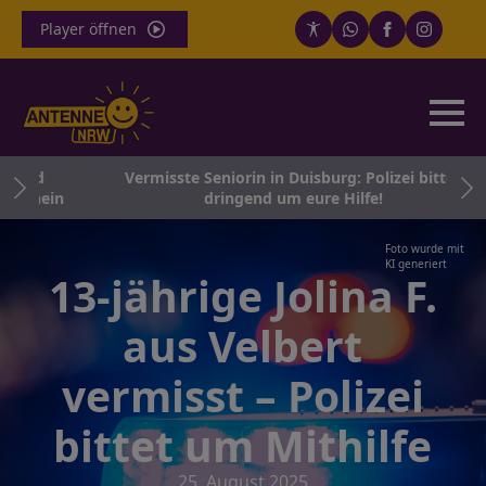
Player öffnen
und
Vermisste Seniorin in Duisburg: Polizei bittet
 Rhein
dringend um eure Hilfe!
Foto wurde mit
KI generiert
13-jährige Jolina F.
aus Velbert
vermisst – Polizei
bittet um Mithilfe
25. August 2025