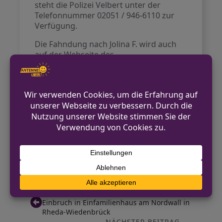
steht die Polizei Velbert unter der
Telefonnummer 02051 / 946-6110 zur
Verfügung.
Die Fahndung nach Jolina F. wird auch
auf der Webseite des
Landeskriminalamtes veröffentlicht.
Kontakt für Hinweise /
Pressestelle
Polizei Mettmann
02104 982-1010
pressestelle.mettmann@polizei.nrw.de
https://mettmann.polizei.nrw/
VORHERIGER BEITRAG
Einbruch in Einfamilienhaus am Nordwall in
Rheda-Wiedenbrück
NÄCHSTER BEITRAG