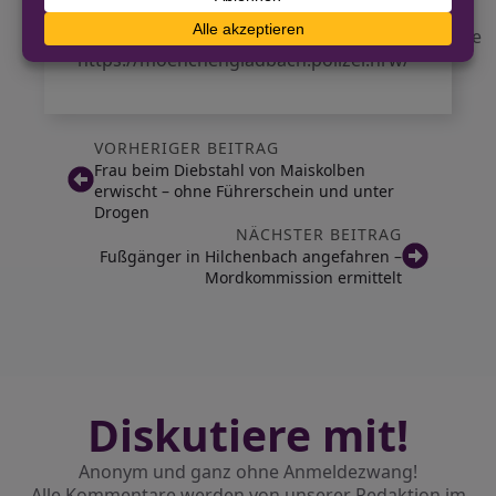
02161 29 10222
pressestelle.moenchengladbach@polizei.nrw.de
https://moenchengladbach.polizei.nrw/
VORHERIGER BEITRAG
Frau beim Diebstahl von Maiskolben
erwischt – ohne Führerschein und unter
Drogen
NÄCHSTER BEITRAG
Fußgänger in Hilchenbach angefahren –
Mordkommission ermittelt
Diskutiere mit!
Anonym und ganz ohne Anmeldezwang!
Alle Kommentare werden von unserer Redaktion im