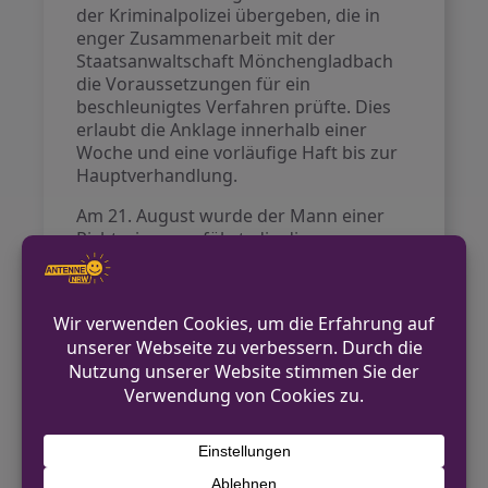
der Kriminalpolizei übergeben, die in
enger Zusammenarbeit mit der
Staatsanwaltschaft Mönchengladbach
die Voraussetzungen für ein
beschleunigtes Verfahren prüfte. Dies
erlaubt die Anklage innerhalb einer
Woche und eine vorläufige Haft bis zur
Hauptverhandlung.
Am 21. August wurde der Mann einer
Richterin vorgeführt, die die
Hauptverhandlungshaft anordnete. In
der Hauptverhandlung am 25. August
wurde eine Freiheitsstrafe von 10
Monaten auf Bewährung
ausgesprochen.
Kontakt für Hinweise /
Pressestelle
Polizei Mönchengladbach