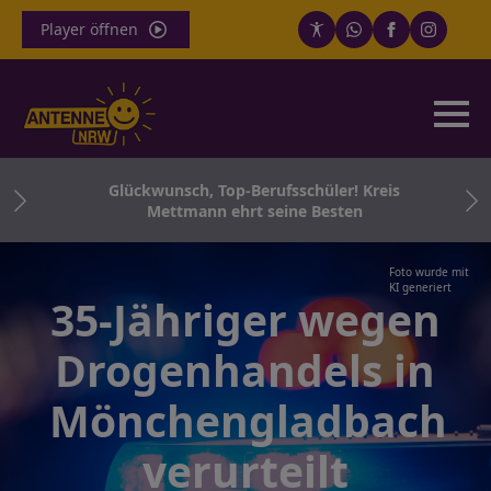
Player öffnen
ür
Glückwunsch, Top-Berufsschüler! Kreis
o.
Mettmann ehrt seine Besten
Foto wurde mit
KI generiert
35-Jähriger wegen
Drogenhandels in
Mönchengladbach
verurteilt