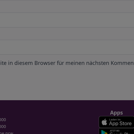
ite in diesem Browser für meinen nächsten Komment
Apps
000
000
ne.nrw