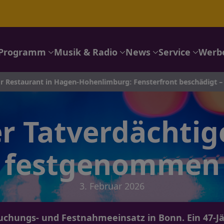
Programm
Musik & Radio
News
Service
Werb
estaurant in Hagen-Hohenlimburg: Fensterfront beschädigt – Poli
er Tatverdächtig
festgenommen
3. Februar 2026
chungs- und Festnahmeeinsatz in Bonn. Ein 47-J