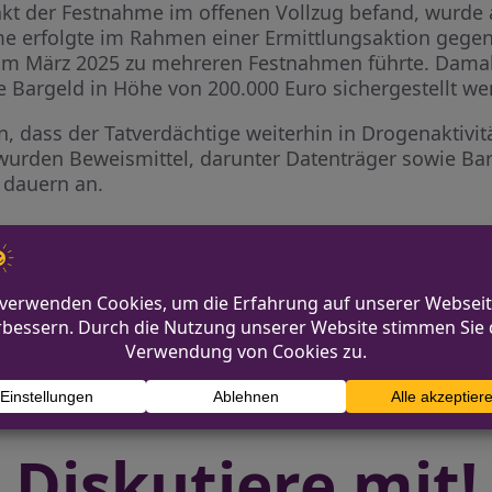
nkt der Festnahme im offenen Vollzug befand, wurde 
 erfolgte im Rahmen einer Ermittlungsaktion gegen 
ts im März 2025 zu mehreren Festnahmen führte. Dam
Bargeld in Höhe von 200.000 Euro sichergestellt we
 dass der Tatverdächtige weiterhin in Drogenaktivitä
rden Beweismittel, darunter Datenträger sowie Bar
n dauern an.
Baseballschläger nach
Neuer Bezirksdienst
Diskutiere mit!