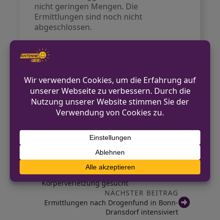
nicht geringen Mengen. Die
Ermittlungen sind noch nicht
abgeschlossen.
Kontakt für Hinweise /
Pressestelle
Kreispolizeibehörde Rhein-Erft-Kreis
02271 81-3305
pressestelle.rhein-erft-
kreis@polizei.nrw.de
https://rhein-erft-kreis.polizei.nrw/
VORHERIGER BEITRAG
Recklinghausen: Tatverdächtiger nach
Körperverletzung gesucht
NÄCHSTER BEITRAG
Ermittlungen nach Drogenfund in Bonn-
Dransdorf intensiviert