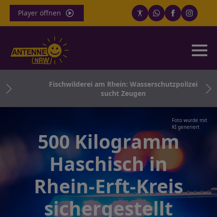
Player öffnen
g-
Fischwilderei am Rhein: Wasserschutzpolizei
sucht Zeugen
Foto wurde mit
KI generiert
500 Kilogramm
Haschisch in
Rhein-Erft-Kreis
sichergestellt