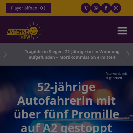
Player öffnen
für
Tragödie in Siegen: 22-Jährige tot in Wohnung
aufgefunden – Mordkommission ermittelt
Foto wurde mit
KI generiert
52-jährige
Autofahrerin mit
über fünf Promille
auf A2 gestoppt