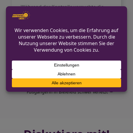
Während der Kontrolle versuchte die
Autofahrerin, sich dem Zugriff der
Beamten zu entziehen, indem sie
zwischenzeitlich erneut ins Auto wollte.
Auf der Polizeiwache entnahm ein Arzt
eine Blutprobe. Ihr Führerschein wurde
beschlagnahmt, und die Frau sieht sich
nun einem Strafverfahren gegenüber.
VORHERIGER BEITRAG
27-Jährige verunfallt an Heiligabend
NÄCHSTER BEITRAG
Fußgängerin in Bielefeld schwer verletzt