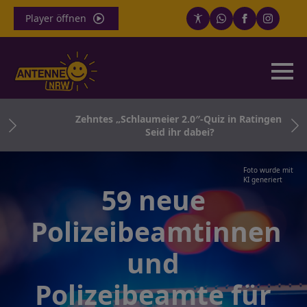
Player öffnen
 in
Zehntes „Schlaumeier 2.0″-Quiz in Ratingen:
Seid ihr dabei?
Foto wurde mit
KI generiert
59 neue
Polizeibeamtinnen
und
Polizeibeamte für