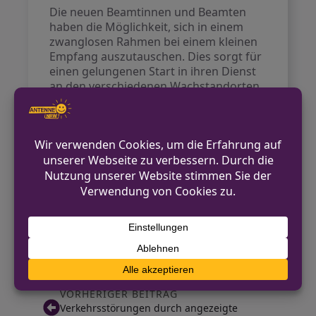
Die neuen Beamtinnen und Beamten
haben die Möglichkeit, sich in einem
zwanglosen Rahmen bei einem kleinen
Empfang auszutauschen. Dies sorgt für
einen gelungenen Start in ihren Dienst
an den verschiedenen Wachstandorten
und in den unterschiedlichen
Abteilungen der Polizeibehörde.
Kontakt für Hinweise /
Pressestelle
Kreispolizeibehörde Borken
02861-900-2222
https://borken.polizei.nrw/
VORHERIGER BEITRAG
Verkehrsstörungen durch angezeigte