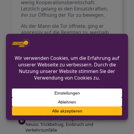
wenig Kooperationsbereitschaft.
Letztlich gelang es den Einsatzkräften,
ihn zur Öffnung der Tür zu bewegen.
Als der Mann die Tür öffnete, ging er
aggressiv auf die Beamten zu, weshalb
diese entschieden, ihm Handschellen
anzulegen. Der Senior versuchte, sich
gegen diese Maßnahme zu wehren,
konnte jedoch fixiert werden. Aufgrund
seines auffälligen Verhaltens wurde das
städtische Ordnungsamt informiert,
welches sich um den Mann kümmerte
und ihn in eine psychiatrische
Einrichtung brachte.
VORHERIGER BEITRAG
Aktuelle Polizeimeldungen Rhein-Kreis
Neuss: Trickbetrug, Einbruch und
Verkehrsunfälle