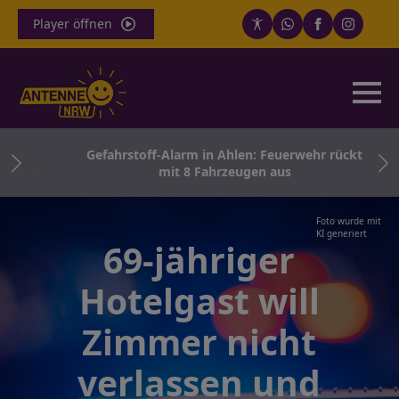
Player öffnen
th
Gefahrstoff-Alarm in Ahlen: Feuerwehr rückt
ern
mit 8 Fahrzeugen aus
Foto wurde mit
KI generiert
69-jähriger
Hotelgast will
Zimmer nicht
verlassen und