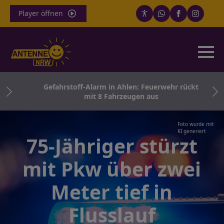
Player öffnen
th
Gefahrstoff-Alarm in Ahlen: Feuerwehr rückt
rn
mit 8 Fahrzeugen aus
Foto wurde mit
KI generiert
75-Jähriger stürzt
mit Pkw über zwei
Meter tief in
Flusslauf