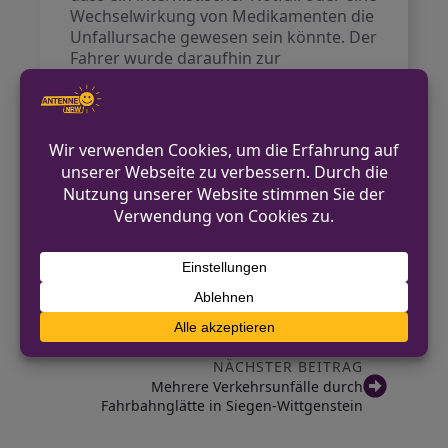
Wechselwirkung von Medikamenten die
Unfallursache gewesen sein könnte. Der
Fahrer wurde daraufhin zur
Blutentnahme mit einem
Rettungswagen ins Krankenhaus
gebracht. Ein Abschleppunternehmen
kümmerte sich um die Bergung des
Fahrzeugs, dessen Gesamtschaden auf
etwa 17.500 Euro geschätzt wird. Die
weiteren Ermittlungen werden von
einem Verkehrskommissariat
durchgeführt.
VORHERIGER BEITRAG
Diebe stehlen Rüttelplatte in Bad Laasphe
NÄCHSTER BEITRAG
Mehrere Verkehrsunfälle durch
Fahrbahnglätte in Siegen-Wittgenstein