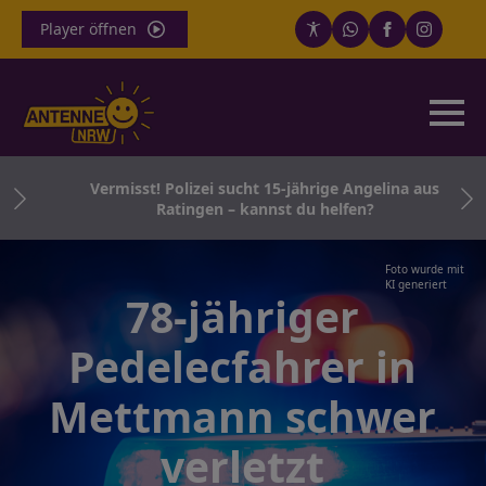
Player öffnen
Vermisst! Polizei sucht 15-jährige Angelina aus
n
Ratingen – kannst du helfen?
Foto wurde mit
KI generiert
78-jähriger
Pedelecfahrer in
Mettmann schwer
verletzt