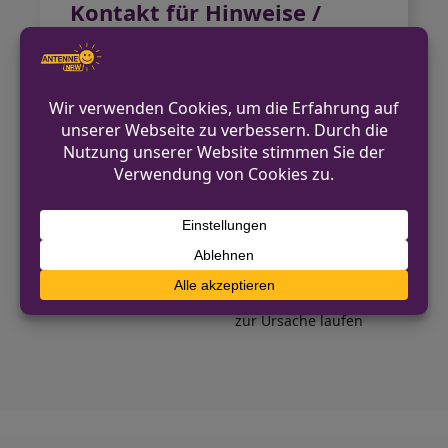
Kontakt für Hinweise /
Pressestelle
Kreispolizeibehörde Mettmann
02104 982-1010
pressestelle.mettmann@polizei.nrw.de
https://mettmann.polizei.nrw/
VORHERIGER BEITRAG
Zwei Schwerverletzte nach Auffahrunfall in
Wuppertal
NÄCHSTER BEITRAG
Brand in Restaurant in Ahlen – Ermittlungen
zur Ursache laufen