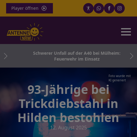
Player öffnen
Schwerer Unfall auf der A40 bei Mülheim:
Feuerwehr im Einsatz
Foto wurde mit
KI generiert
93-Jährige bei
Trickdiebstahl in
Hilden bestohlen
12. August 2025