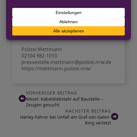
pressestelle.mettmann@polizei.nrw.de
Homepage:
https://mettmann.polizei.nrw/
Kontakt für Hinweise /
Pressestelle
Polizei Mettmann
02104 982-1010
pressestelle.mettmann@polizei.nrw.de
https://mettmann.polizei.nrw/
VORHERIGER BEITRAG
Wesel: Kabeldiebstahl auf Baustelle –
Zeugen gesucht
NÄCHSTER BEITRAG
Harley-Fahrer bei Unfall am Graf-von-Galen-
Ring verletzt