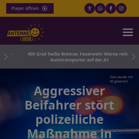
Player öffnen
ir –
400 Grad heiße Bremse: Feuerwehr Werne rettet
Autotransporter auf der A1
Foto wurde mit
KI generiert
Aggressiver
Beifahrer stört
polizeiliche
Maßnahme in