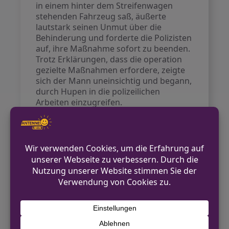
in einem hinter dem Streifenwagen
stehenden Fahrzeug saß, äußerte
lautstark seinen Unmut über die
Behinderung und forderte die Polizisten
auf, ihre Maßnahme sofort zu beenden.
Trotz Erklärungen, dass die operation
gezielte Maßnahmen erfordere, zeigte
sich der Mann uneinsichtig und begann,
durch Hupen in die polizeilichen
Arbeiten einzugreifen.
Schließlich verließ der Beifahrer sein
Fahrzeug und näherte sich den
Einsatzkräften in aggressiver Weise.
Nach mehrfacher Aufforderung, sich zu
beruhigen und Abstand zu halten,
sahen sich die Beamten gezwungen,
ihm Handschellen anzulegen, um
weiteren Angriffen vorzubeugen. Der
Mann leistete Widerstand und drohte
den Polizeibeamten, beruhigte sich
jedoch später und konnte schließlich