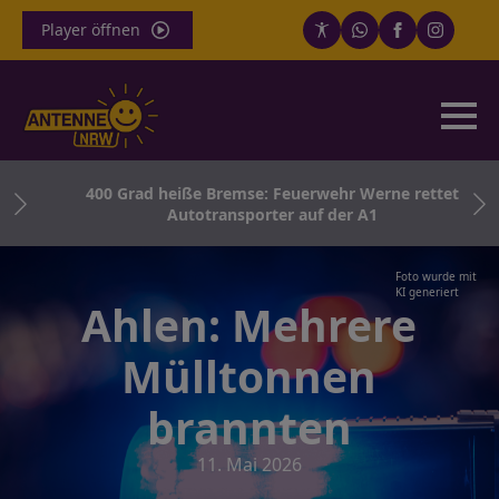
Player öffnen
r –
400 Grad heiße Bremse: Feuerwehr Werne rettet
Autotransporter auf der A1
Foto wurde mit
KI generiert
Ahlen: Mehrere
Mülltonnen
brannten
11. Mai 2026