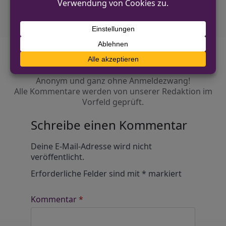
Diskutiere mit!
Anonym und ganz ohne Anmeldezwang!
Alle Kommentare werden von unserer Redaktion im
Vorfeld geprüft.
Schreibe einen Kommentar
Alternative:
Deine E-Mail-Adresse wird nicht
veröffentlicht.
Erforderliche Felder sind mit
*
markiert
Kommentar
*