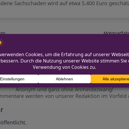
ene Sachschaden wird auf etwa 5.400 Euro geschätz
ren
Motorradfahr
Diskutiere mit!
Anonym und ganz ohne Anmeldezwang!
mmentare werden von unserer Redaktion im Vorfeld 
r
öffentlicht.