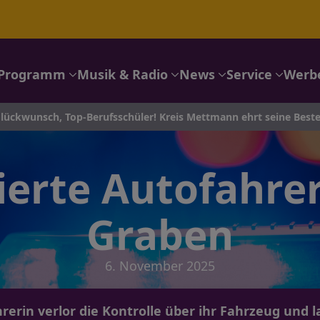
Programm
Musik & Radio
News
Service
Werb
lückwunsch, Top-Berufsschüler! Kreis Mettmann ehrt seine Best
ierte Autofahrer
Graben
6. November 2025
hrerin verlor die Kontrolle über ihr Fahrzeug und 