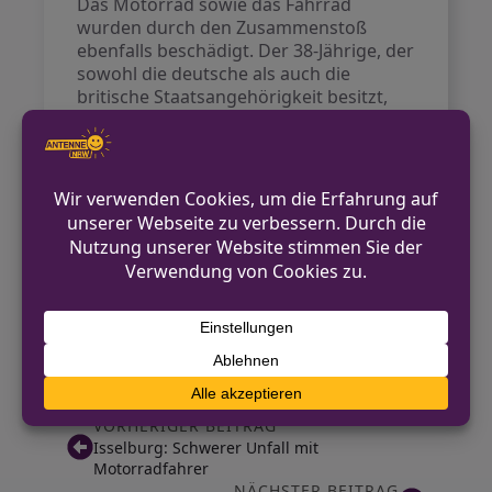
Das Motorrad sowie das Fahrrad
wurden durch den Zusammenstoß
ebenfalls beschädigt. Der 38-Jährige, der
sowohl die deutsche als auch die
britische Staatsangehörigkeit besitzt,
sieht sich jetzt einem Strafverfahren
gegenüber.
Kontakt für Hinweise /
Pressestelle
Polizei Münster
0251 275-1010
pressestelle.muenster@polizei.nrw.de
https://muenster.polizei.nrw/
VORHERIGER BEITRAG
Isselburg: Schwerer Unfall mit
Motorradfahrer
NÄCHSTER BEITRAG