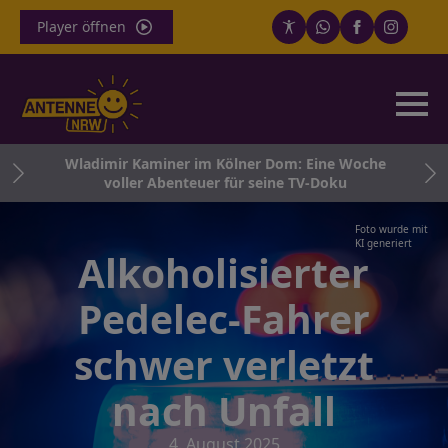
Player öffnen
ch
Wladimir Kaminer im Kölner Dom: Eine Woche
voller Abenteuer für seine TV-Doku
Foto wurde mit
KI generiert
Alkoholisierter
Pedelec-Fahrer
schwer verletzt
nach Unfall
4. August 2025