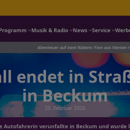
Programm
Musik & Radio
News
Service
Werb
Abenteuer auf zwei Rädern: Finn aus Viersen radelt nach Por
all endet in Str
in Beckum
25. Februar 2026
ge Autofahrerin verunfallte in Beckum und wurde le