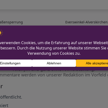
traßensperrung
Everswinkel-Alverskirchen
Diskutiere mit!
Anonym und ganz ohne Anmeldezwang!
mmentare werden von unserer Redaktion im Vorfeld 
r
öffentlicht.
iert