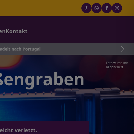
en
Kontakt
tugal
Foto wurde mit
KI generiert
aßengraben
icht verletzt.