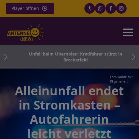
Player öffnen
ger
Unfall beim Überholen: Kradfahrer stürzt in
Breckerfeld
Foto wurde mit
KI generiert
Alleinunfall endet
in Stromkasten –
Autofahrerin
leicht verletzt