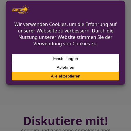
mehr fahrbereit und musste
abgeschleppt werden. Der
Gesamtschaden an dem Fahrzeug, dem
Stromkasten sowie der Hecke wird auf
etwa 12.000 Euro geschätzt.
VORHERIGER BEITRAG
Verkehrsunfall mit E-Scooter – Sechsjähriger
verletzt in Klinik
NÄCHSTER BEITRAG
Haltern am See: Ladendieb am Folgetag
verurteilt
Diskutiere mit!
Anonym und ganz ohne Anmeldezwang!