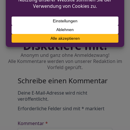
Einbruch auf Firmengelände in Büren
Diskutiere mit!
Anonym und ganz ohne Anmeldezwang!
Alle Kommentare werden von unserer Redaktion im
Vorfeld geprüft.
Schreibe einen Kommentar
Alternative:
Deine E-Mail-Adresse wird nicht
veröffentlicht.
Erforderliche Felder sind mit
*
markiert
Kommentar
*