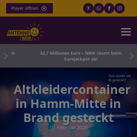
Player öffnen
rborn
32,7 Millionen Euro – NRW räumt beim
f
Eurojackpot ab!
Foto wurde mit
KI generiert
Altkleidercontainer
in Hamm-Mitte in
Brand gesteckt
10. Februar 2026