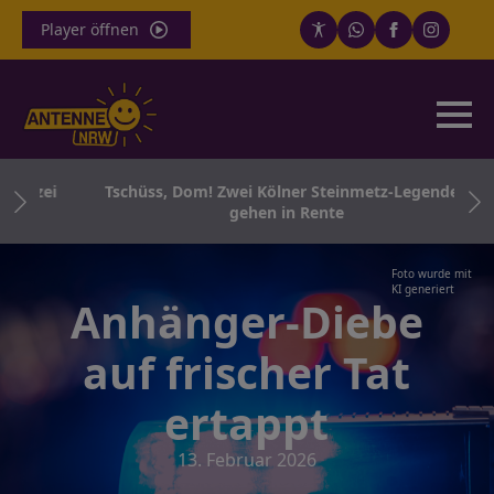
Player öffnen
lizei
Tschüss, Dom! Zwei Kölner Steinmetz-Legenden
gehen in Rente
Foto wurde mit
KI generiert
Anhänger-Diebe
auf frischer Tat
ertappt
13. Februar 2026