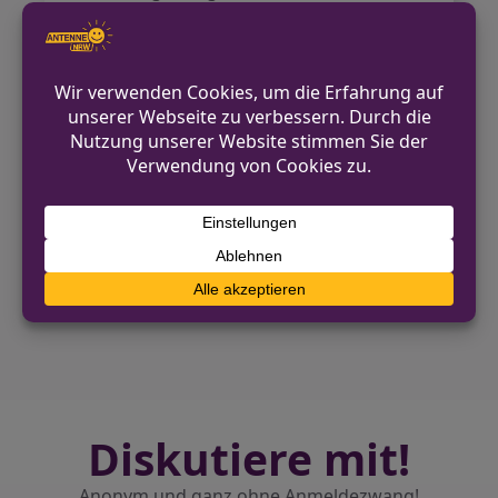
beiden wollten jedoch keine
Informationen zu ihrem
Fluchtkompagnon geben, der weiterhin
gesucht wird.
Die Ermittlungen zum Vorfall dauern an.
VORHERIGER BEITRAG
Unfall zwischen Radfahrer und Fußgängerin
mit Hund in Castrop-Rauxel
NÄCHSTER BEITRAG
Warnung vor Telefonbetrug im Kreis Lippe
Diskutiere mit!
Anonym und ganz ohne Anmeldezwang!