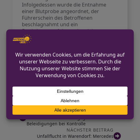
Infolgedessen wurde die Entnahme
einer Blutprobe angeordnet, der
Führerschein des Betroffenen
beschlagnahmt und ein
Ermittlungsverfahren eingeleitet.
Kontakt für Hinweise /
Pressestelle
Polizei Warendorf
02581 600-230
poststelle.warendorf@polizei.nrw.de
https://warendorf.polizei.nrw/
VORHERIGER BEITRAG
Warendorf: Widerstand gegen Polizei und
Beleidigungen bei Kontrolle
NÄCHSTER BEITRAG
Unfallflucht in Warendorf: Mercedes