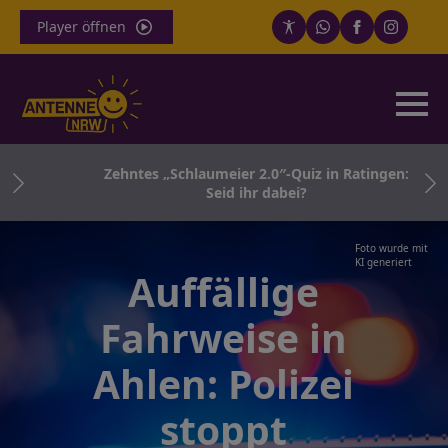
Player öffnen
in
Zehntes „Schlaumeier 2.0″-Quiz in Ratingen:
Seid ihr dabei?
Foto wurde mit
KI generiert
Auffällige
Fahrweise in
Ahlen: Polizei
stoppt