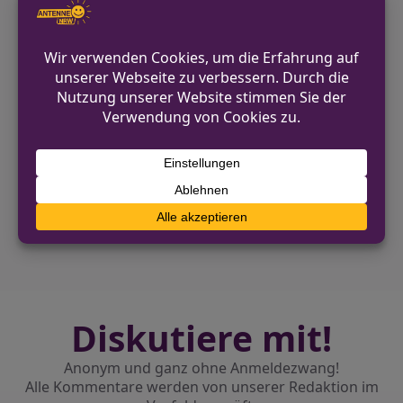
Fahrerlaubnis. An den Fahrzeugen
entstand ein Sachschaden von etwa
1.400 Euro.
VORHERIGER BEITRAG
Unbekannte schlagen auf Pkw-Fahrer ein –
Polizei sucht Zeugen
NÄCHSTER BEITRAG
Zwei Brände durch Unkrautbrenner in
Düren ausgelöst
Diskutiere mit!
Anonym und ganz ohne Anmeldezwang!
Alle Kommentare werden von unserer Redaktion im