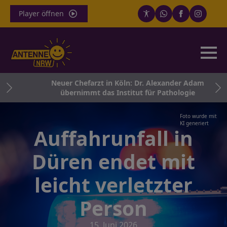
Player öffnen
und
Neuer Chefarzt in Köln: Dr. Alexander Adam
übernimmt das Institut für Pathologie
Foto wurde mit
KI generiert
Auffahrunfall in
Düren endet mit
leicht verletzter
Person
15. Juni 2026