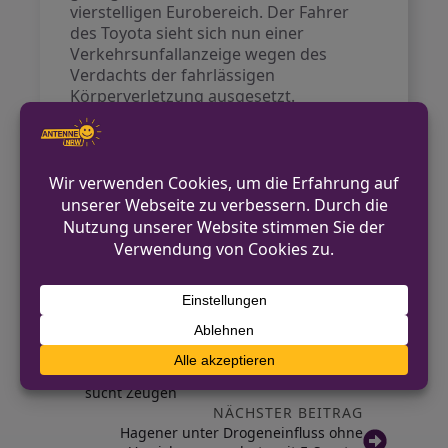
vierstelligen Eurobereich. Der Fahrer
des Toyota sieht sich nun einer
Verkehrsunfallanzeige wegen des
Verdachts der fahrlässigen
Körperverletzung ausgesetzt.
Kontakt für Hinweise /
Pressestelle
Kreispolizeibehörde Rhein-Sieg-Kreis
02241/541-2222
pressestelle@polizei-rhein-sieg.de
https://www.polizei.nrw
VORHERIGER BEITRAG
Motorroller in Jülich gestohlen – Polizei
sucht Zeugen
NÄCHSTER BEITRAG
Hagener unter Drogeneinfluss ohne