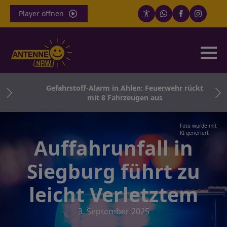
Player öffnen
th
Gefahrstoff-Alarm in Ahlen: Feuerwehr rückt
ern
mit 8 Fahrzeugen aus
Foto wurde mit
KI generiert
Auffahrunfall in
Siegburg führt zu
leicht Verletztem
3. September 2025