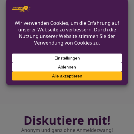
dazu, keine Wertgegenstände im
Fahrzeug zu lassen und das Fahrzeug
auch bei kurzen Abwesenheiten stets
abzuschließen.
VORHERIGER BEITRAG
Einladung zur Taufe des neuen Bootes der
Wasserschutzpolizei in Düsseldorf
NÄCHSTER BEITRAG
Messergebnisse der
Geschwindigkeitsüberwachung in
Plettenberg
Diskutiere mit!
Anonym und ganz ohne Anmeldezwang!