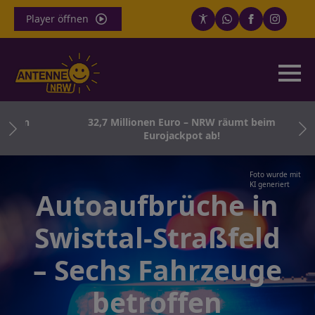
Player öffnen
born
32,7 Millionen Euro – NRW räumt beim
Eurojackpot ab!
Foto wurde mit
KI generiert
Autoaufbrüche in
Swisttal-Straßfeld
– Sechs Fahrzeuge
betroffen