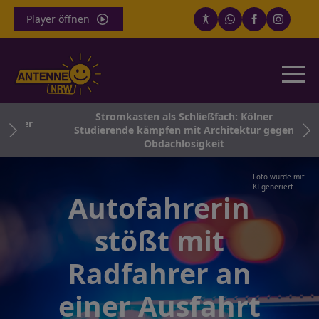
Player öffnen
Stromkasten als Schließfach: Kölner
r der
Studierende kämpfen mit Architektur gegen
Obdachlosigkeit
Foto wurde mit
KI generiert
Autofahrerin
stößt mit
Radfahrer an
einer Ausfahrt