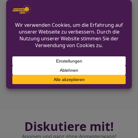
und wurde durch eine
Rettungswagenbesatzung behandelt.
Anschließend wurde er in ein
Krankenhaus gebracht. Ein Angehöriger
des Radfahrers holte das E-Bike von der
Unfallstelle ab.
VORHERIGER BEITRAG
Unfall in Velbert: Fahrzeug prallt gegen
geparkte Autos
NÄCHSTER BEITRAG
Polizei sucht nach Ladendieb in Gladbeck
Diskutiere mit!
Anonym und ganz ohne Anmeldezwang!