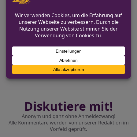
pressestelle.lippe@polizei.nrw.de
https://lippe.polizei.nrw/
VORHERIGER BEITRAG
Versuchter Einbruch in Baucontainer in
Lemgo
NÄCHSTER BEITRAG
Brand von Müllcontainern auf
Tankstellengelände in Oerlinghausen
Diskutiere mit!
Anonym und ganz ohne Anmeldezwang!
Alle Kommentare werden von unserer Redaktion im
Vorfeld geprüft.