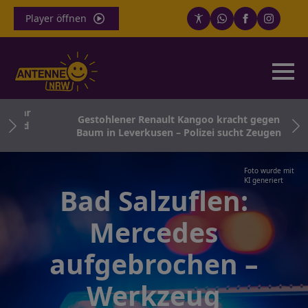
Player öffnen
wehr
Gestohlener Renault Kangoo kracht gegen
 und
Baum in Leverkusen – Polizei sucht Zeugen
Foto wurde mit
KI generiert
Bad Salzuflen:
Mercedes
aufgebrochen –
Werkzeug