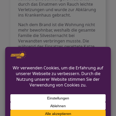
durch das Einatmen von Rauch leichte
Verletzungen und wurde zur Abklärung
ins Krankenhaus gebracht.
Nach dem Brand ist die Wohnung nicht
mehr bewohnbar, weshalb die gesamte
Familie die Silvesternacht bei
Verwandten verbringen musste. Die
während des Einsatzes gerettete Katze
wird vorübergehend im Tierheim
betreut. Das gesamte Mehrfamilienhaus
wurde auf Rauchentwicklung
kontrolliert, glücklicherweise blieb es
dabei, dass in den anderen Wohnungen
keine Personen verletzt wurden.
Insgesamt waren etwa 40 Einsatzkräfte
der Berufsfeuerwehr sowie der
Freiwilligen Feuerwehr vor Ort. Ein
Streufahrzeug stellte sicher, dass sich
durch Löschwasser und die kalten
Temperaturen keine Eisbildung auf der