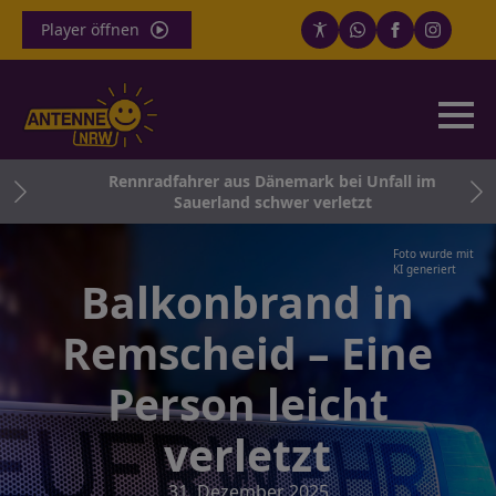
Player öffnen
satz
Rennradfahrer aus Dänemark bei Unfall im
Sauerland schwer verletzt
Foto wurde mit
KI generiert
Balkonbrand in
Remscheid – Eine
Person leicht
verletzt
31. Dezember 2025