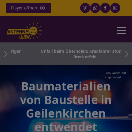
Player öffnen
ähriger
Unfall beim Überholen: Kradfahrer stürzt in
Breckerfeld
Foto wurde mit
KI generiert
Baumaterialien
von Baustelle in
Geilenkirchen
entwendet