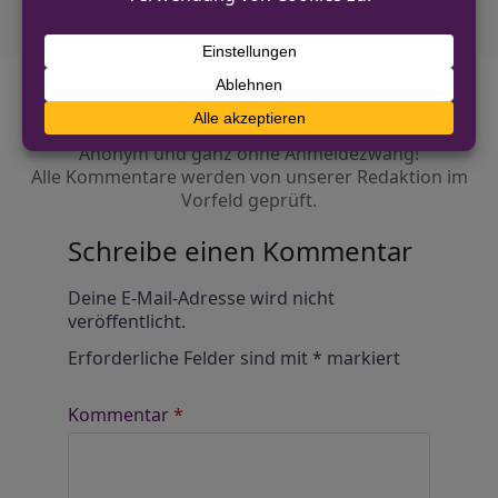
Diskutiere mit!
Anonym und ganz ohne Anmeldezwang!
Alle Kommentare werden von unserer Redaktion im
Vorfeld geprüft.
Schreibe einen Kommentar
Alternative:
Deine E-Mail-Adresse wird nicht
veröffentlicht.
Erforderliche Felder sind mit
*
markiert
Kommentar
*