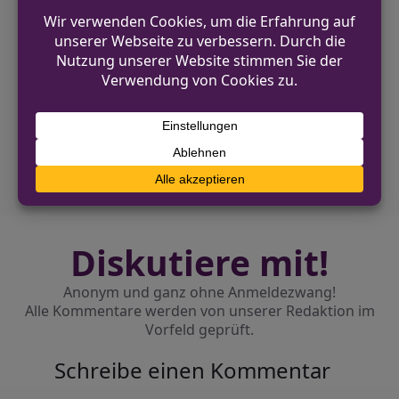
VORHERIGER BEITRAG
Unfall auf der B 70 in Rheine führt zu
Sperrung
NÄCHSTER BEITRAG
Unbekannte scheitern an
Automatenaufbrüchen in Balve
Diskutiere mit!
Anonym und ganz ohne Anmeldezwang!
Alle Kommentare werden von unserer Redaktion im
Vorfeld geprüft.
Schreibe einen Kommentar
Alternative: