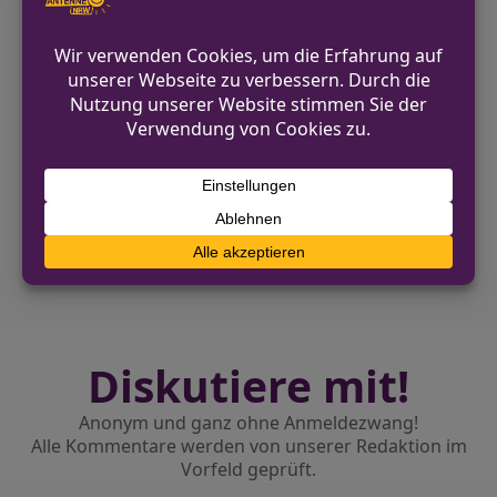
erstattet, und sie erhielten einen
Platzverweis.
VORHERIGER BEITRAG
Coesfeld: Schlüsselkasten an Turnhalle
aufgebrochen
NÄCHSTER BEITRAG
Zwei Einbrüche in Wohnhäuser im
Kreisgebiet Siegen-Wittgenstein
Diskutiere mit!
Anonym und ganz ohne Anmeldezwang!
Alle Kommentare werden von unserer Redaktion im
Vorfeld geprüft.