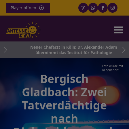
Player öffnen
und
Neuer Chefarzt in Köln: Dr. Alexander Adam
übernimmt das Institut für Pathologie
Foto wurde mit
KI generiert
Bergisch
Gladbach: Zwei
Tatverdächtige
nach