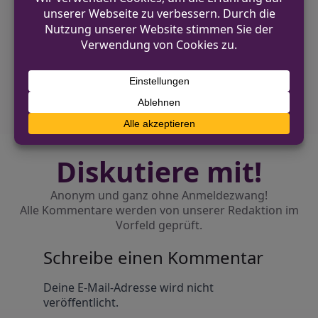
VORHERIGER BEITRAG
Großbrand in Monheimer
Verpackungsfabrik: Salzsäure entdeckt
NÄCHSTER BEITRAG
Schwerer Verkehrsunfall in Lippetal-
Oestinghausen
Diskutiere mit!
Anonym und ganz ohne Anmeldezwang!
Alle Kommentare werden von unserer Redaktion im
Vorfeld geprüft.
Schreibe einen Kommentar
Alternative:
Deine E-Mail-Adresse wird nicht
veröffentlicht.