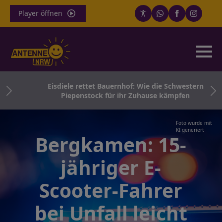
Player öffnen
Eisdiele rettet Bauernhof: Wie die Schwestern
Piepenstock für ihr Zuhause kämpfen
Foto wurde mit
KI generiert
Bergkamen: 15-
jähriger E-
Scooter-Fahrer
bei Unfall leicht