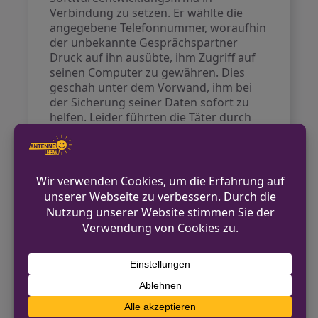
Verbindung zu setzen. Er wählte die
angegebene Telefonnummer, woraufhin
der unbekannte Gesprächspartner
Druck auf ihn ausübte, ihm Zugriff auf
seinen Computer zu gewähren. Dies
geschah unter dem Vorwand, ihm bei
der Sicherung seiner Daten sofort zu
helfen. Leider führten die Täter durch
diesen Zugriff auch zu unerlaubten
Überweisungen von seinem Online-
Banking-Konto.
Der Betroffene reagierte schnell,
stornierte die unrechtmäßigen
Transaktionen und erstattete Anzeige
bei der Polizei. Dies verdeutlicht, wie
wichtig es ist, bei Anrufen und
Nachrichten von Unbekannten
vorsichtig zu sein und niemals Dritten
Zugang zu persönlichen Daten oder
zum Computer zu gewähren.