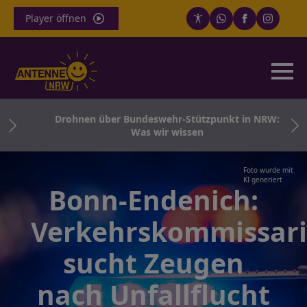
Player öffnen
ung
Drohnen über Bundeswehr-Stützpunkt in NRW:
t
Was wir wissen
Foto wurde mit
KI generiert
Bonn-Endenich:
Verkehrskommissari
sucht Zeugen
nach Unfallflucht