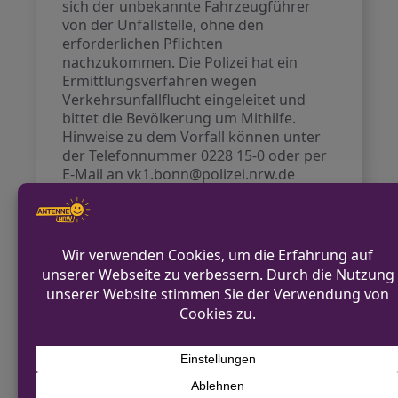
sich der unbekannte Fahrzeugführer
von der Unfallstelle, ohne den
erforderlichen Pflichten
nachzukommen. Die Polizei hat ein
Ermittlungsverfahren wegen
Verkehrsunfallflucht eingeleitet und
bittet die Bevölkerung um Mithilfe.
Hinweise zu dem Vorfall können unter
der Telefonnummer 0228 15-0 oder per
E-Mail an vk1.bonn@polizei.nrw.de
gemeldet werden.
VORHERIGER BEITRAG
Freiwillige Feuerwehr Hünxe unterstützt bei
Großbrand im Krefelder Hafen
NÄCHSTER BEITRAG
Brandmeldeanlage löst Alarm in
Schermbeck aus