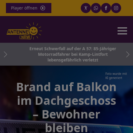
Player öffnen
Erneut Schwerfall auf der A 57: 85-Jähriger
2028
Motorradfahrer bei Kamp-Lintfort
lebensgefährlich verletzt
Foto wurde mit
KI generiert
Brand auf Balkon
im Dachgeschoss
– Bewohner
bleiben