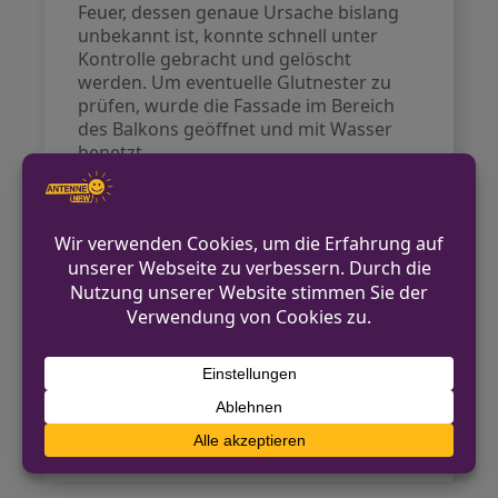
Feuer, dessen genaue Ursache bislang
unbekannt ist, konnte schnell unter
Kontrolle gebracht und gelöscht
werden. Um eventuelle Glutnester zu
prüfen, wurde die Fassade im Bereich
des Balkons geöffnet und mit Wasser
benetzt.
Durch die Hitzeentwicklung zerbrach
eine Fensterscheibe der Balkontür, was
zu einer leichten Rauchentwicklung in
der Wohnung führte. Nach Abschluss
der Löscharbeiten wurde die
Einsatzstelle an die Polizei übergeben,
die nun die Brandursachenermittlung
übernimmt. Vor Ort waren mehrere
Fahrzeuge der Feuerwehr sowie ein
Rettungswagen und ein
Notarzteinsatzfahrzeug im Einsatz.