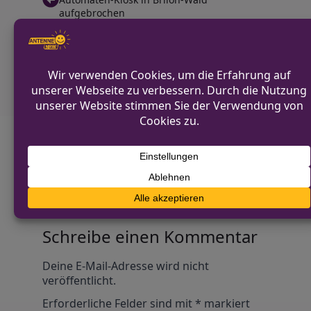
aufgebrochen
NÄCHSTER BEITRAG
Präsenz der Polizei steigert
Sicherheitsgefühl in Dortmund
Diskutiere mit!
Anonym und ganz ohne Anmeldezwang!
Alle Kommentare werden von unserer Redaktion im
Vorfeld geprüft.
Schreibe einen Kommentar
Alternative:
Deine E-Mail-Adresse wird nicht
veröffentlicht.
Erforderliche Felder sind mit
*
markiert