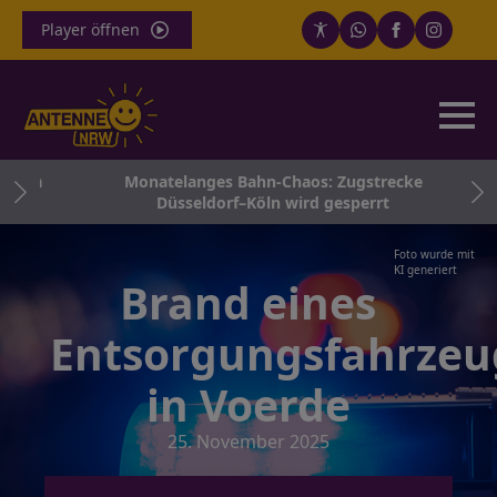
Player öffnen
noch
Monatelanges Bahn-Chaos: Zugstrecke
Düsseldorf–Köln wird gesperrt
Foto wurde mit
KI generiert
Brand eines
Entsorgungsfahrzeu
in Voerde
25. November 2025