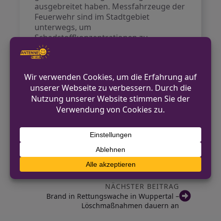
ausgebreitet haben. Messfahrzeuge der
Feuerwehr sind im Stadtgebiet
unterwegs, um
Schadstoffkonzentrationen zu
überprüfen, bislang wurden keine
bedenklichen Werte festgestellt.
Die Straßen Ostersbaum, Rudolfstraße
und Schwesternstraße sind aufgrund
des Einsatzes vollständig gesperrt.
Weitere Informationen werden im Laufe
des Einsatzes erwartet.
VORHERIGER BEITRAG
Zwei Festnahmen und verletzte Beamte in
Oberhausen
NÄCHSTER BEITRAG
Brand in Rettungswache in Wuppertal –
Löschmaßnahmen dauern an