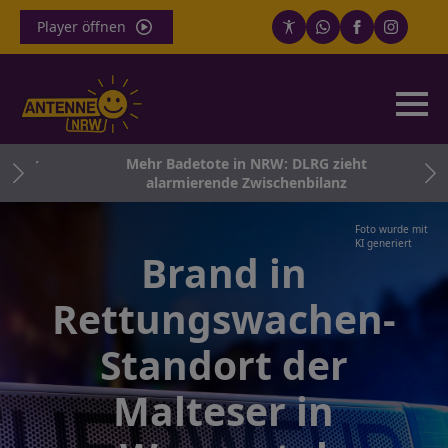
Player öffnen
cher
Mehr Badetote in NRW: DLRG zieht
alarmierende Zwischenbilanz
Foto wurde mit
KI generiert
Brand in
Rettungswachen-
Standort der
Malteser in