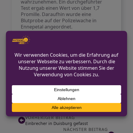
wahrzunehmen. Ein durchgeführter
Test ergab einen Wert von über 1,7
Promille. Daraufhin wurde eine
Blutprobe auf der Polizeiwache in
Ennepetal angeordnet.
Während dieser Maßnahme versuchte
die Frau mehrfach zu flüchten und
leistete Widerstand gegen die
Polizeibeamten, was zu einem weiteren
Polizeiverfahren führen wird. Die
Fahrerin sieht sich nun mit mehreren
strafrechtlichen Konsequenzen
konfrontiert, darunter Trunkenheit im
Verkehr und Widerstand gegen
Vollstreckungsbeamte.
VORHERIGER BEITRAG
Einbrecher in Duisburg gefasst
NÄCHSTER BEITRAG