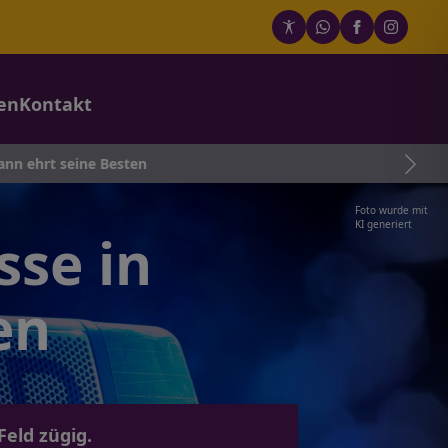
en
Kontakt
Besten
Foto wurde mit
KI generiert
sse in
en
eld zügig.