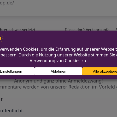
rop.de/
hrer schwer verletzt
Düsseldorf: Verkehrsunfall – 
Diskutiere mit!
Anonym und ganz ohne Anmeldezwang!
mmentare werden von unserer Redaktion im Vorfeld 
r
öffentlicht.