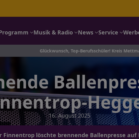
Programm
Musik & Radio
News
Service
Werb
Glückwunsch, Top-Berufsschüler! Kreis Mettmann ehrt seine 
ende Ballenpre
innentrop-Hegg
16. August 2025
 Finnentrop löschte brennende Ballenpresse auf F