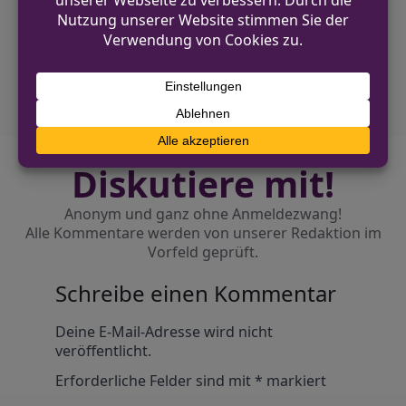
Fußgängerin beim Rangieren leicht verletzt
NÄCHSTER BEITRAG
Diebstahl hochwertiger Fahrräder in
Minden-Lübbecke
Diskutiere mit!
Anonym und ganz ohne Anmeldezwang!
Alle Kommentare werden von unserer Redaktion im
Vorfeld geprüft.
Schreibe einen Kommentar
Alternative:
Deine E-Mail-Adresse wird nicht
veröffentlicht.
Erforderliche Felder sind mit
*
markiert