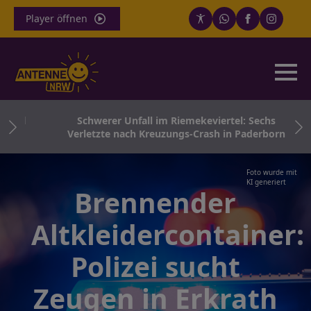
Player öffnen
 und
Schwerer Unfall im Riemekeviertel: Sechs
Verletzte nach Kreuzungs-Crash in Paderborn
Foto wurde mit
KI generiert
Brennender
Altkleidercontainer:
Polizei sucht
Zeugen in Erkrath