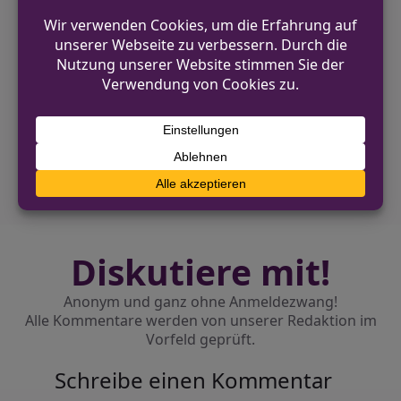
VORHERIGER BEITRAG
Strafanzeige wegen
Straßenverkehrsgefährdung nach
Parkrempler
NÄCHSTER BEITRAG
Polizei sucht Unfallgeschädigten nach
Verkehrsunfallflucht
Diskutiere mit!
Anonym und ganz ohne Anmeldezwang!
Alle Kommentare werden von unserer Redaktion im
Vorfeld geprüft.
Schreibe einen Kommentar