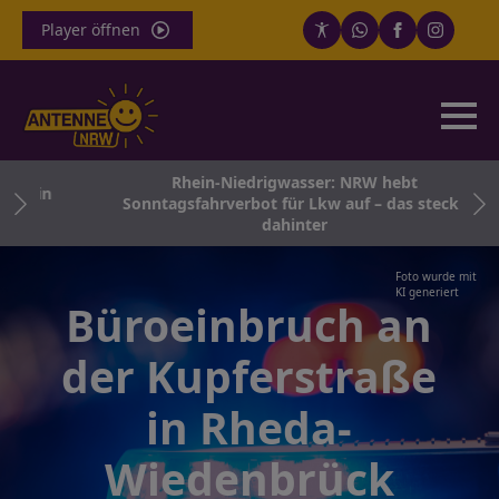
Player öffnen
Rhein-Niedrigwasser: NRW hebt
er in
Sonntagsfahrverbot für Lkw auf – das steckt
dahinter
Foto wurde mit
KI generiert
Büroeinbruch an
der Kupferstraße
in Rheda-
Wiedenbrück