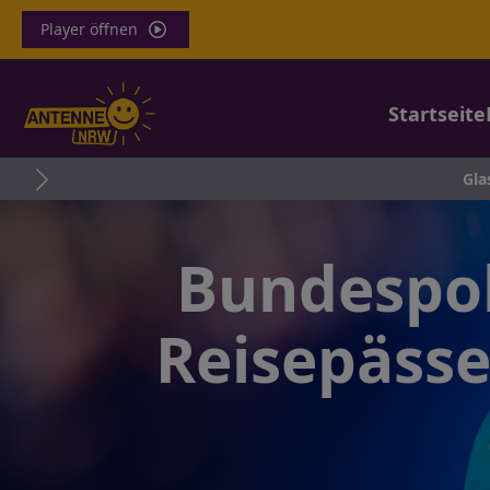
Player öffnen
Startseite
Glasfaser im 
Bundespol
Reisepäss