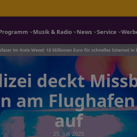
Programm
Musik & Radio
News
Service
Werb
Kreis Wesel: 18 Millionen Euro für schnelles Internet in Moers, D
izei deckt Miss
en am Flughafen
auf
25. Juli 2025