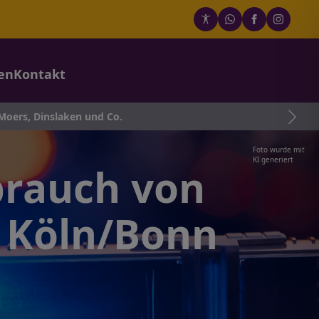
en
Kontakt
inslaken und Co.
Foto wurde mit
KI generiert
brauch von
 Köln/Bonn