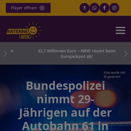
Player öffnen
born
32,7 Millionen Euro – NRW räumt beim
Eurojackpot ab!
Foto wurde mit
KI generiert
Bundespolizei
nimmt 29-
Jährigen auf der
Autobahn 61 in