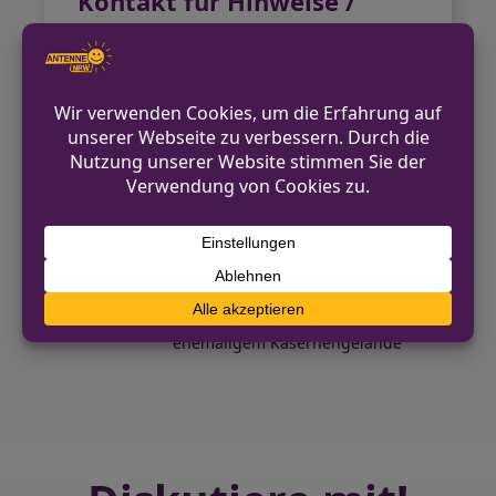
Kontakt für Hinweise /
Pressestelle
Bundespolizeidirektion Sankt Augustin
02821 7451-0
presse.kle@polizei.bund.de
https://www.bundespolizei.de
VORHERIGER BEITRAG
Verkehrsunfallflucht in Spenge – Bauwagen
beschädigt
NÄCHSTER BEITRAG
Feuerwehreinsatz in Krefeld: Brand auf
ehemaligem Kasernengelände