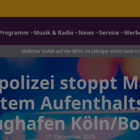
Programm
Musik & Radio
News
Service
Werb
dlicher Unfall auf der B510: 24-Jähriger stirbt nach Crash in Kamp
olizei stoppt 
htem Aufenthalts
ughafen Köln/B
17. Dezember 2025