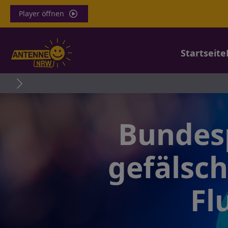
Player öffnen
Startseite
Tö
Bundesp
gefälsc
Fl