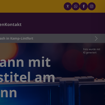
en
Kontakt
-Lintfort
Foto wurde mit
KI generiert
Mann mit
titel am
onn