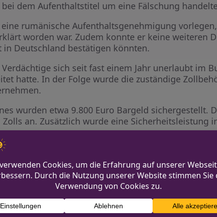
h bei dem Aufenthaltstitel um eine Fälschung handelte
 eine rumänische Aufenthaltsgenehmigung vorlegen,
erklärt worden war. Zudem konnte er keine weiteren
 in Deutschland bestätigen könnten.
 Verdächtige sich seit fast einem Jahr unerlaubt im 
itet hatte. In der Folge wurde die zuständige Zollbe
bernehmen.
s wurden etwa 9.800 Euro Bargeld sichergestellt. D
 Zolls an. Zusätzlich wurde eine Sicherheitsleistung
n konnte der Mann noch am selben Tag mit einem Li
telt nach Wohnungseinbruch
Tatverdächtige v